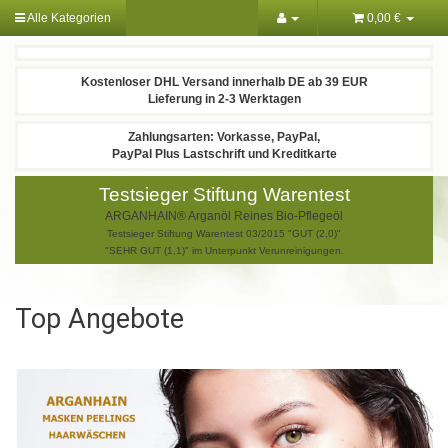
Alle Kategorien
0,00 €
Kostenloser DHL Versand innerhalb DE ab 39 EUR
Lieferung in 2-3 Werktagen
Zahlungsarten: Vorkasse, PayPal,
PayPal Plus Lastschrift und Kreditkarte
Testsieger Stiftung Warentest
ARGANHAIN® Arganöl Reines Bio-Pflegeöl
Testsieger Stiftung Warentest 03/2015 "GUT (2,0)"
"SEHR GUT (1,1)" im Unterpunkt Verunreinigungen.
Top Angebote