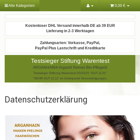
Alle Kategorien
0,00 €
Kostenloser DHL Versand innerhalb DE ab 39 EUR
Lieferung in 2-3 Werktagen
Zahlungsarten: Vorkasse, PayPal,
PayPal Plus Lastschrift und Kreditkarte
Testsieger Stiftung Warentest
ARGANHAIN® Arganöl Reines Bio-Pflegeöl
Testsieger Stiftung Warentest 03/2015 "GUT (2,0)"
"SEHR GUT (1,1)" im Unterpunkt Verunreinigungen.
Datenschutzerklärung