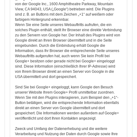
von der Google Inc., 1600 Amphitheatre Parkway, Mountain
View, CA 94043, USA („Google“) betrieben wird. Die Plugins
sind z. B. an Buttons mit dem Zeichen „+1“ auf weißem oder
farbigem Hintergrund erkennbar.
Wenn Sie eine Seite unseres Webauftritts aufrufen, die ein
solches Plugin enthält, stellt Ihr Browser eine direkte Verbindung
zu den Servern von Google her. Der Inhalt des Plugins wird von
Google direkt an Ihren Browser übermittelt und in die Seite
eingebunden. Durch die Einbindung erhält Google die
Information, dass Ihr Browser die entsprechende Seite unseres
Webauftritts aufgerufen hat, auch wenn Sie kein Profil bei
Google+ besitzen oder gerade nicht bei Google+ eingeloggt
sind. Diese Information (einschließlich Ihrer IP-Adresse) wird
von Ihrem Browser direkt an einen Server von Google in die
USA übermittelt und dort gespeichert.
Sind Sie bei Google+ eingeloggt, kann Google den Besuch
unserer Website Ihrem Google+ Profil unmittelbar zuordnen.
Wenn Sie mit den Plugins interagieren, zum Beispiel den „+1“-
Button betätigen, wird die entsprechende Information ebenfalls
direkt an einen Server von Google übermittelt und dort
gespeichert. Die Informationen werden außerdem auf Google+
veröffentlicht und dort Ihren Kontakten angezeigt.
Zweck und Umfang der Datenerhebung und die weitere
Verarbeitung und Nutzung der Daten durch Google sowie Ihre