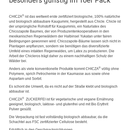
besonders günstig im 10er Pack
®
CHICZA
ist das weltweit erste zertifiziert biologische, 100% natürliche
und biologisch abbaubare Kaugummi, hergestellt aus Chicle
. Chicle ist
der ursprüngliche Rohstoff für Kaugummis, ein Naturlatex des
Chicozapote Baumes, der von Produzentenkooperativen in den
mexikanischen Regenwäldern der Halbinsel Yukatan unter fairen
Bedingungen gewonnen wird. Chicozapote-Bäume lassen sich nicht in
Plantagen anpflanzen, sondern sie benötigen das diversifizierte
Umfeld eines intakten Regenwaldes, um Latex zu produzieren. Die
Arbeit der Chicleros trägt daher zu einem nachhaltigen Schutz der
Wälder bei.
®
Anders als viele konventionelle Produkte kommt CHICZA
völlig ohne
Polymere, sprich Petrochemie in der Kaumasse aus sowie ohne
Aspartam und Sorbit.
Es schont die Umwelt, da es nicht auf der Straße klebt und biologisch
abbaubar ist.
®
CHICZA
ZUCKERFEI ist für vegetarische und vegane Ernährung
geeignet, biologisch, laktose- und glutenfrei und mit Bio Erythrit
Pulver gesüßt.
Die Verpackung ist fast vollständig biologisch abbaubar
, da die
Schachtel aus FSC zertifizierter Cellulose besteht.
Erhältlich in den Geschmacksrichtungen