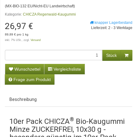
(MX-BIO-132 EU/Nicht-EU Landwirtschaft)
Kategorie:
CHICZA Regenwald-Kaugummi
knapper Lagerbestand
26,97 €
Lieferzeit
: 2 - 3 Werktage
89,89 € pro 1 kg
inkl. 7% USt., zzgl.
Versand
Stück
Wunschzettel
Vergleichsliste
Frage zum Produkt
Beschreibung
®
10er Pack CHICZA
Bio-Kaugummi
Minze ZUCKERFREI, 10x30 g -