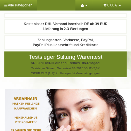
Alle Kategorien
0,00 €
Kostenloser DHL Versand innerhalb DE ab 39 EUR
Lieferung in 2-3 Werktagen
Zahlungsarten: Vorkasse, PayPal,
PayPal Plus Lastschrift und Kreditkarte
Testsieger Stiftung Warentest
ARGANHAIN® Arganöl Reines Bio-Pflegeöl
Testsieger Stiftung Warentest 03/2015 "GUT (2,0)"
"SEHR GUT (1,1)" im Unterpunkt Verunreinigungen.